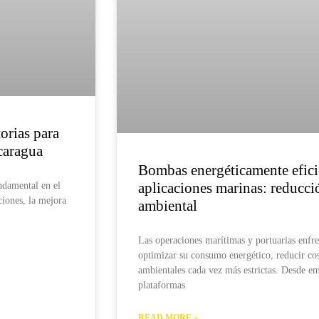
orias para
caragua
Bombas energéticamente efici
aplicaciones marinas: reducci
ndamental en el
ciones, la mejora
ambiental
Las operaciones marítimas y portuarias enfre
optimizar su consumo energético, reducir cos
ambientales cada vez más estrictas. Desde e
plataformas
READ MORE »