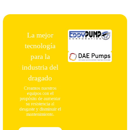
La mejor
tecnología
para la
industria del
dragado
Creamos nuestros
equipos con el
propósito de aumentar
su resistencia al
desgaste y disminuir el
mantenimiento.