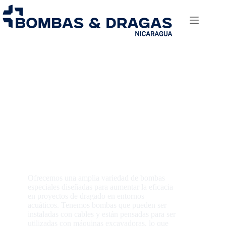
Bombas desplegadas
por cable y para
excavadoras
Ofrecemos una amplia variedad de bombas
especiales diseñadas para aumentar la eficacia
en proyectos de dragado en entornos
acuáticos. Tenemos bombas que pueden ser
instaladas con cables y están pensadas para ser
utilizadas con máquinas excavadoras, lo que